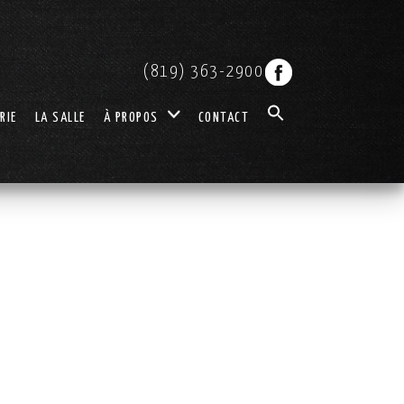
(819) 363-2900
RIE
LA SALLE
À PROPOS
CONTACT