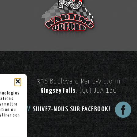
356 Boulevard Marie-Victorin
Kingsey Falls
, (Qc) JOA 1BO
chnologies
mations
permettra
//
SUIVEZ-NOUS SUR FACEBOOK!
ation ou
etirer son
kies