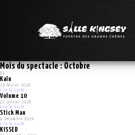
Mois du spectacle :
Octobre
91
Kaïn
19 février 2026
Lire la suite
Volume 10
22 janvier 2026
Lire la suite
Stick Man
9 Décembre 2024
Lire la suite
KISSED