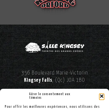
356 Boulevard Marie-Victorin
Kingsey Falls
, (Qc) JOA 1BO
//
SUIVEZ-NOUS SUR FACEBOOK!
Gérer le consentement aux
témoins
Pour offrir les meilleures expériences, nous utilisons des