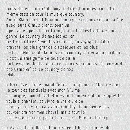
Forts de leur amitié de longue date et animés par cette
même passion pour la musique country,
Annie Blanchard et Maxime Landry se retrouvent sur scène
avec leurs 6 musiciens, pour un
spectacle spécialement conçu pour les festivals de tout
genre; Le country de nos idoles, en
festival! Offrez à vos festivaliers, un voyage festif à
travers les plus grands classiques et les plus
belles mélodies de la musique country d’hier à aujourd’hui.
C’est un amalgame de tout ce qui a
fait lever les foules dans nos deux spectacles : ’Jolene and
the Gambler’ et ‘Le country de nos
idoles.’
« Mon rêve ultime quand j’étais plus jeune, c’était de faire
le tour des festivals avec mon VR, ma
remorque, mon cheval et mes instruments de musique! Je
voulais chanter, et vivre la vraie vie de
cowboy! Une vraie caravane country! Je ne pense pas
pouvoir traîner mon cheval, mais tout le
reste me convient parfaitement! » – Maxime Landry
« Avec notre collaboration passée et les centaines de