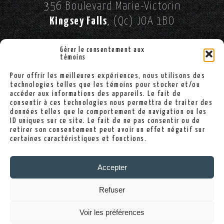
356 Boulevard Marie-Victorin
Kingsey Falls
, (Qc) JOA 1BO
//
SUIVEZ-NOUS SUR FACEBOOK!
Gérer le consentement aux
témoins
Pour offrir les meilleures expériences, nous utilisons des
(819) 363-2900
technologies telles que les témoins pour stocker et/ou
accéder aux informations des appareils. Le fait de
consentir à ces technologies nous permettra de traiter des
données telles que le comportement de navigation ou les
ID uniques sur ce site. Le fait de ne pas consentir ou de
info@sallekingsey.com
retirer son consentement peut avoir un effet négatif sur
certaines caractéristiques et fonctions.
Politique de confidentialité
Accepter
Politique de cookies
Refuser
Voir les préférences
© Théâtre des Grands Chênes - 2026. Tous droits réservés