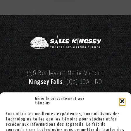
356 Boulevard Marie-Victorin
Kingsey Falls
, (Qc) JOA 1BO
//
SUIVEZ-NOUS SUR FACEBOOK!
Gérer le consentement aux
témoins
Pour offrir les meilleures expériences, nous utilisons des
(819) 363-2900
technologies telles que les témoins pour stocker et/ou
accéder aux informations des appareils. Le fait de
consentir à ces technologies nous permettra de traiter des