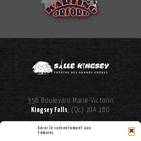
356 Boulevard Marie-Victorin
Kingsey Falls
, (Qc) JOA 1BO
//
SUIVEZ-NOUS SUR FACEBOOK!
Gérer le consentement aux
témoins