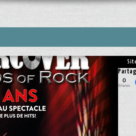
Sit
Partag
0
Shares