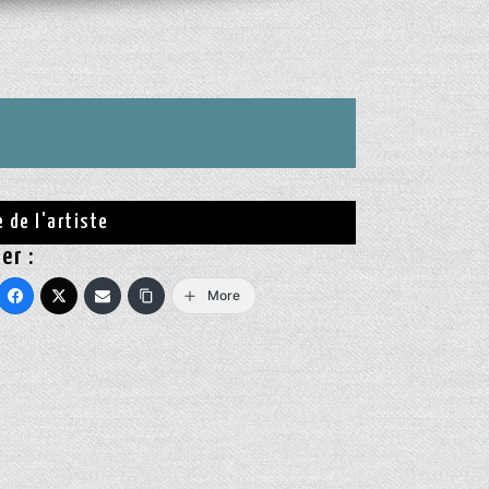
e de l'artiste
er :
More