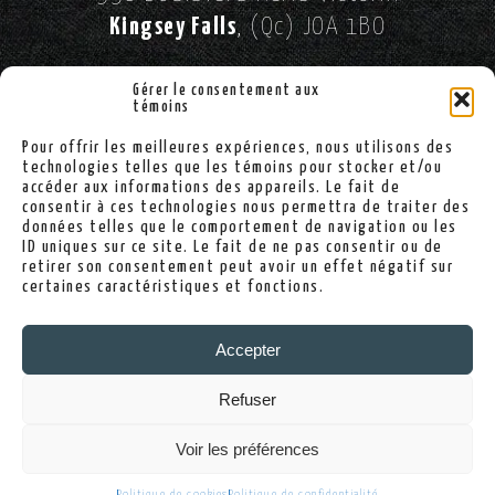
Kingsey Falls
, (Qc) JOA 1BO
//
SUIVEZ-NOUS SUR FACEBOOK!
Gérer le consentement aux
témoins
Pour offrir les meilleures expériences, nous utilisons des
(819) 363-2900
technologies telles que les témoins pour stocker et/ou
accéder aux informations des appareils. Le fait de
consentir à ces technologies nous permettra de traiter des
données telles que le comportement de navigation ou les
ID uniques sur ce site. Le fait de ne pas consentir ou de
info@sallekingsey.com
retirer son consentement peut avoir un effet négatif sur
certaines caractéristiques et fonctions.
Politique de confidentialité
Accepter
Politique de cookies
Refuser
Voir les préférences
© Théâtre des Grands Chênes - 2026. Tous droits réservés
Conception web
Communication par l'image
Politique de cookies
Politique de confidentialité