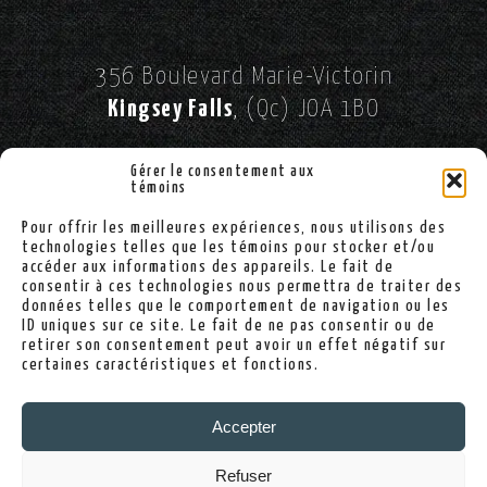
356 Boulevard Marie-Victorin
Kingsey Falls
, (Qc) JOA 1BO
//
SUIVEZ-NOUS SUR FACEBOOK!
Gérer le consentement aux
témoins
Pour offrir les meilleures expériences, nous utilisons des
(819) 363-2900
technologies telles que les témoins pour stocker et/ou
accéder aux informations des appareils. Le fait de
consentir à ces technologies nous permettra de traiter des
données telles que le comportement de navigation ou les
ID uniques sur ce site. Le fait de ne pas consentir ou de
info@sallekingsey.com
retirer son consentement peut avoir un effet négatif sur
certaines caractéristiques et fonctions.
Politique de confidentialité
Accepter
Politique de cookies
Refuser