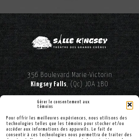
356 Boulevard Marie-Victorin
Kingsey Falls
, (Qc) JOA 1BO
//
SUIVEZ-NOUS SUR FACEBOOK!
Gérer le consentement aux
témoins
Pour offrir les meilleures expériences, nous utilisons des
(819) 363-2900
technologies telles que les témoins pour stocker et/ou
accéder aux informations des appareils. Le fait de
consentir à ces technologies nous permettra de traiter des