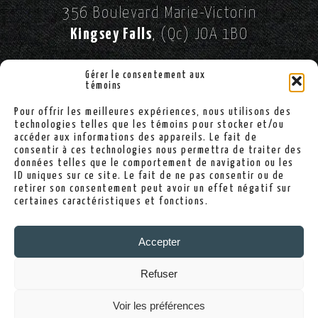
356 Boulevard Marie-Victorin
Kingsey Falls
, (Qc) JOA 1BO
//
SUIVEZ-NOUS SUR FACEBOOK!
Gérer le consentement aux
témoins
Pour offrir les meilleures expériences, nous utilisons des
(819) 363-2900
technologies telles que les témoins pour stocker et/ou
accéder aux informations des appareils. Le fait de
consentir à ces technologies nous permettra de traiter des
données telles que le comportement de navigation ou les
ID uniques sur ce site. Le fait de ne pas consentir ou de
info@sallekingsey.com
retirer son consentement peut avoir un effet négatif sur
certaines caractéristiques et fonctions.
Politique de confidentialité
Accepter
Politique de cookies
Refuser
Voir les préférences
© Théâtre des Grands Chênes - 2026. Tous droits réservés