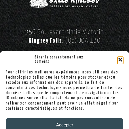
356 Boulevard Marie-Victorin
Kingsey Falls
, (Qc) JOA 1BO
//
SUIVEZ-NOUS SUR FACEBOOK!
Gérer le consentement aux
témoins
Pour offrir les meilleures expériences, nous utilisons des
(819) 363-2900
technologies telles que les témoins pour stocker et/ou
accéder aux informations des appareils. Le fait de
consentir à ces technologies nous permettra de traiter des
données telles que le comportement de navigation ou les
ID uniques sur ce site. Le fait de ne pas consentir ou de
info@sallekingsey.com
retirer son consentement peut avoir un effet négatif sur
certaines caractéristiques et fonctions.
Politique de confidentialité
Accepter
Politique de cookies