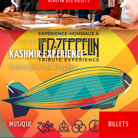
ACHETER DES BILLETS
00
2 OCTOBRE, 2026 20H00
E
KAÏN
La cour des grands: 25 an
BILLETS
MUSIQUE
SUPPLÉMENTA